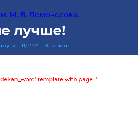
. М. В. Ломоносова.
е лучше!
expand_more
нтура
ДПО
Контакты
'dekan_word' template with page ''