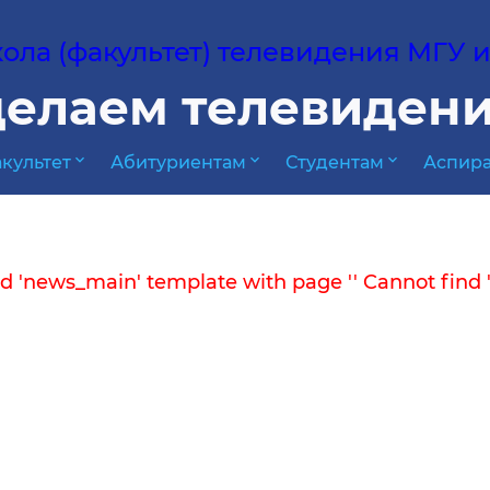
ла (факультет) телевидения МГУ им
елаем телевидени
expand_more
expand_more
expand_more
культет
Абитуриентам
Студентам
Аспира
d 'news_main' template with page ''
Cannot find 