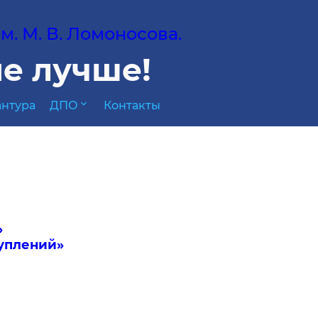
. М. В. Ломоносова.
е лучше!
expand_more
нтура
ДПО
Контакты
»
уплений»