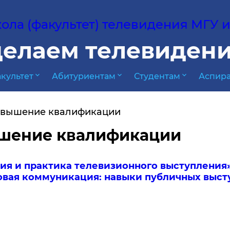
ла (факультет) телевидения МГУ им
елаем телевидени
expand_more
expand_more
expand_more
культет
Абитуриентам
Студентам
Аспира
вышение квалификации
шение квалификации
ия и практика телевизионного выступления
овая коммуникация: навыки публичных выст