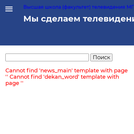
Высшая школа (факультет) телевидения МГУ
Мы сделаем телевиден
Cannot find 'news_main' template with page
''
Cannot find 'dekan_word' template with
page ''