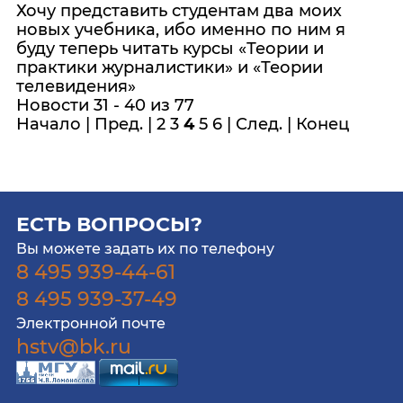
Хочу представить студентам два моих
новых учебника, ибо именно по ним я
буду теперь читать курсы «Теории и
практики журналистики» и «Теории
телевидения»
Новости 31 - 40 из 77
Начало
|
Пред.
|
2
3
4
5
6
|
След.
|
Конец
ЕСТЬ ВОПРОСЫ?
Вы можете задать их по телефону
8 495 939-44-61
8 495 939-37-49
Электронной почте
hstv@bk.ru